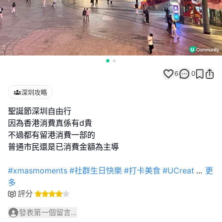
6
0
深圳攻略
聖誕節深圳自由行
因為香港消費真係有d貴
不過都有留港消費一部的
普通市民還是已消費金額為主導
#xmasmoments
#社群生日快樂
#打卡美食
#UCreat
...
更
多
評分
發表第一個留言...