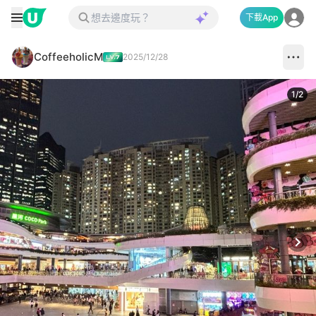
下載App
CoffeeholicM
2025/12/28
1
/
2
Next