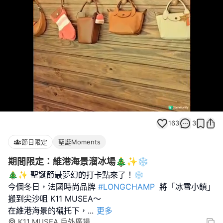
Loaded
:
Unmute
100.00%
163
3
節日限定
聖誕Moments
期間限定：維港海景溜冰場🎄✨❄️
🎄✨ 聖誕節最夢幻的打卡點來了！❄️
今個冬日，法國時尚品牌
#LONGCHAMP
將「冰雪小鎮」
搬到尖沙咀 K11 MUSEA～
在維港海景的襯托下，
...
更多
K11 MUSEA 戶外廣場