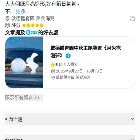
大大個既月亮造形,好有節日氣氛~
不
...
更多
啟德體育園 美食海灣
評分
文章提及
的好去處
啟德體育園中秋主題裝置《月兔抱
泡夢》
5
6
人想去
2025年9月27日 - 10月13日
啟德體育園 美食海灣
顯示所有留言(
2
)...
社群主題