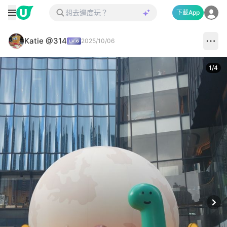
下載App
Katie @314
2025/10/06
1
/
4
Next