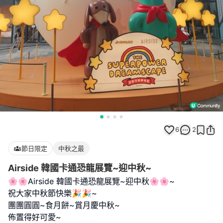
6
2
節日限定
中秋之最
Airside 韓國卡通恐龍展覽~迎中秋~
🌸🌸Airside 韓國卡通恐龍展覽~迎中秋🌸🌸~
祝大家中秋節快樂🎉🎉~
團團圓圓~食月餅~賞月慶中秋~
佈置得好可愛~