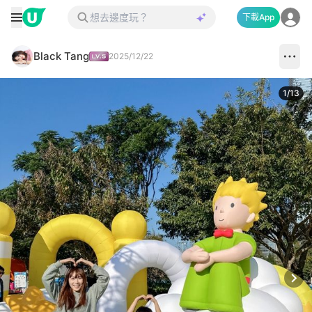
下載App
Black Tang
2025/12/22
1
/
13
Next