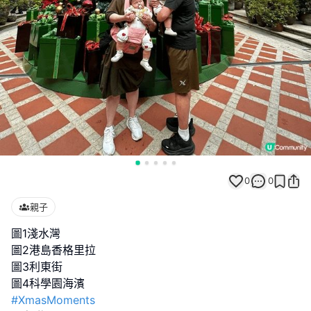
0
0
親子
圖1淺水灣
圖2港島香格里拉
圖3利東街
#XmasMoments