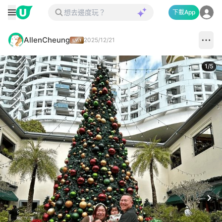
下載App
AllenCheung
2025/12/21
1
/
5
Next