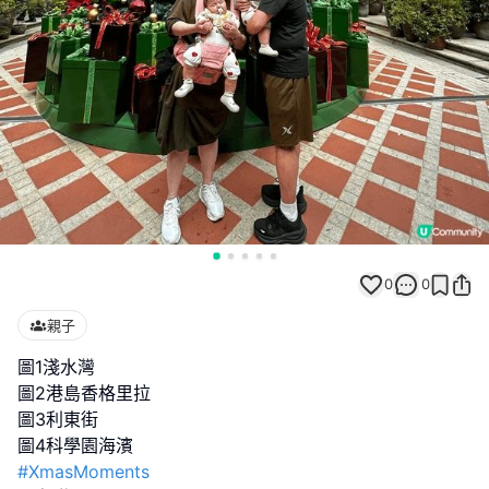
0
0
親子
圖1淺水灣
圖2港島香格里拉
圖3利東街
#XmasMoments