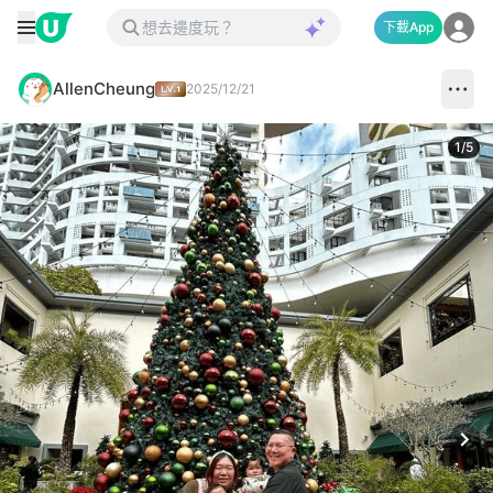
下載App
AllenCheung
2025/12/21
1
/
5
Next