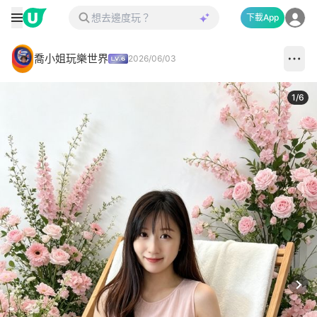
下載App
喬小姐玩樂世界
2026/06/03
1
/
6
Next