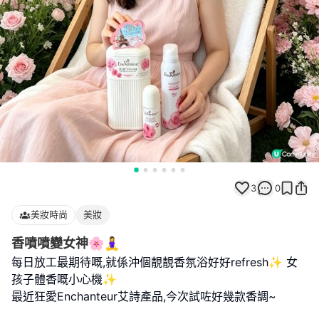
3
0
美妝時尚
美妝
香噴噴變女神🌸🧘‍♀️
每日放工最期待嘅,就係沖個靚靚香氛浴好好refresh✨ 女
孩子體香嘅小心機✨
最近狂愛Enchanteur艾詩產品,今次試咗好幾款香調~