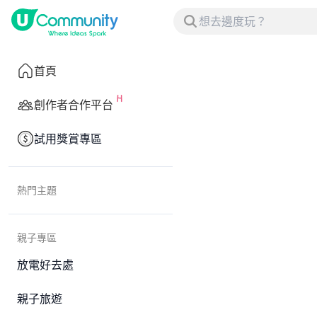
首頁
創作者合作平台
試用獎賞專區
熱門主題
親子專區
放電好去處
親子旅遊