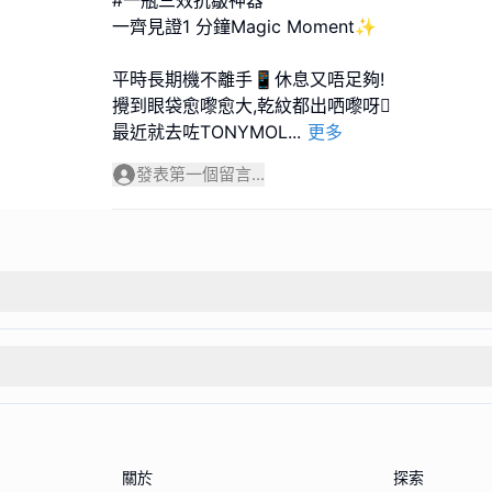
一齊見證1 分鐘Magic Moment✨
平時長期機不離手📱休息又唔足夠!
攪到眼袋愈嚟愈大,乾紋都出哂嚟呀🫩
最近就去咗TONYMOL
...
更多
發表第一個留言...
關於
探索