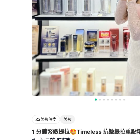
美妝時尚
美妝
1 分鐘緊緻提拉🤩Timeless 抗皺提拉重點
#一瓶三效抗皺神器