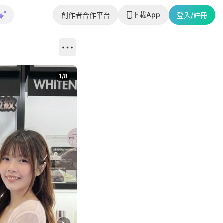
下載App
創作者合作平台
登入/註冊
1
/
8