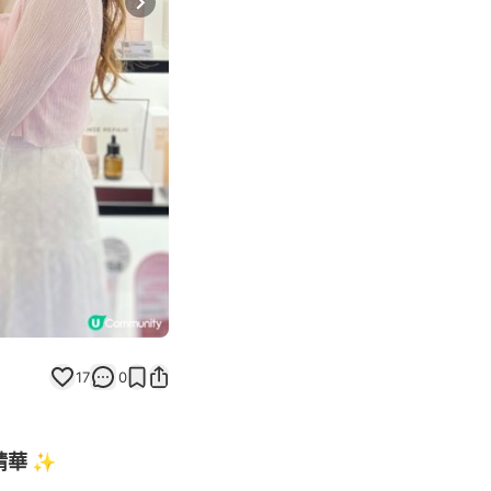
Next slide
17
0
精華 ✨