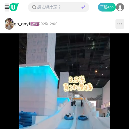
下載App
gn_gnyt
2025/12/09