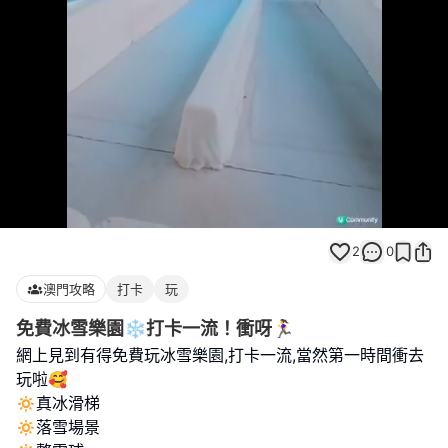
Loaded
:
Unmute
100.00%
2
0
澳門攻略
打卡
玩
免費冰雪樂園❄️打卡一流！衝呀🏃‍♀️
網上見到有得免費玩冰雪樂園,打卡一流,當然第一時間衝去
玩啦🥰
🔅真冰滑梯
🔅落雪場景