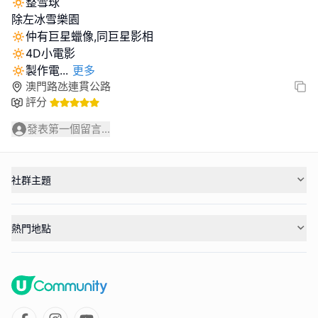
🔅整雪球
除左冰雪樂園
🔅仲有巨星蠟像,同巨星影相
🔅4D小電影
🔅製作電
...
更多
澳門路氹連貫公路
評分
發表第一個留言...
社群主題
熱門地點