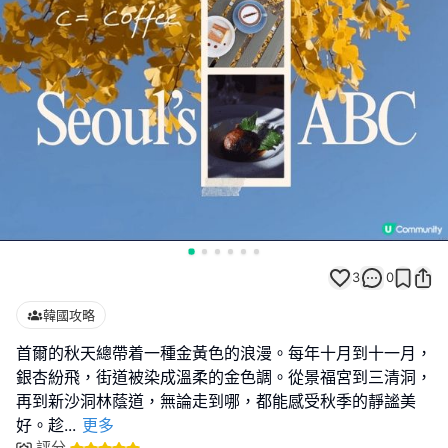
3
0
韓國攻略
首爾的秋天總帶着一種金黃色的浪漫。每年十月到十一月，
銀杏紛飛，街道被染成溫柔的金色調。從景福宮到三清洞，
再到新沙洞林蔭道，無論走到哪，都能感受秋季的靜謐美
好。趁
...
更多
評分