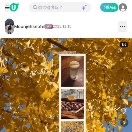
下載App
Moonjehsnote
2025/12/15
1
/
6
Next