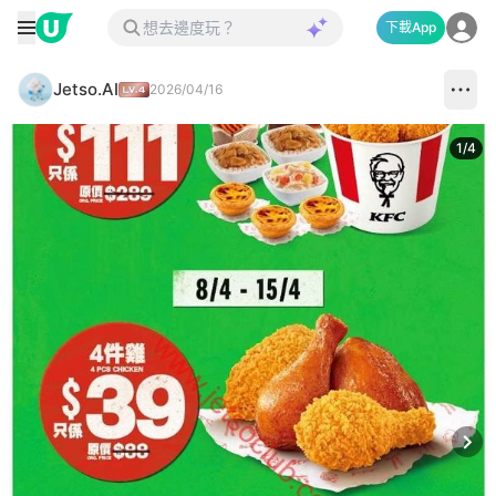
下載App
Jetso.AI
2026/04/16
1
/
4
Next