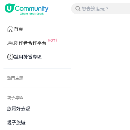
首頁
創作者合作平台
試用獎賞專區
熱門主題
親子專區
放電好去處
親子旅遊