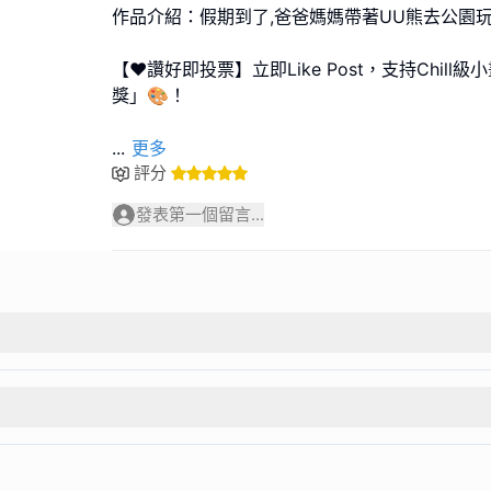
作品介紹：假期到了,爸爸媽媽帶著UU熊去公園
【❤️讚好即投票】立即Like Post，支持Chil
獎」🎨！
...
更多
評分
發表第一個留言...