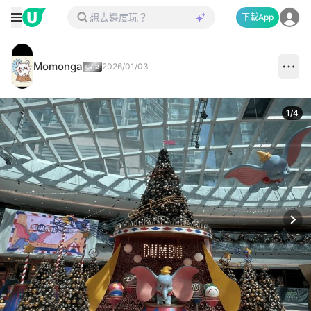
下載App
Momonga
2026/01/03
1
/
4
Next