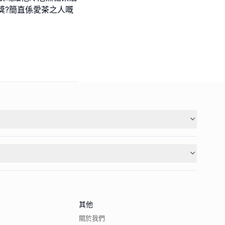
獎?簡直係愛茶之人嘅
其他
關於我們