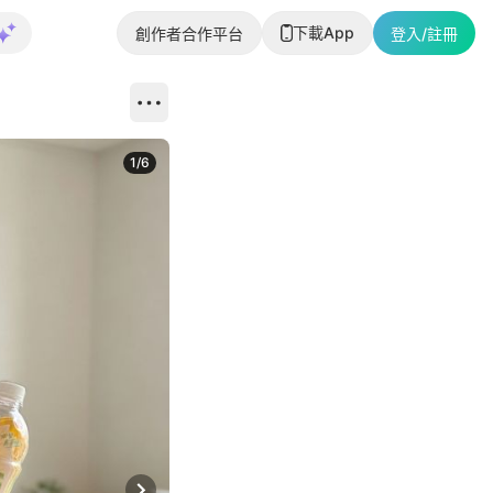
下載App
創作者合作平台
登入/註冊
1
/
6