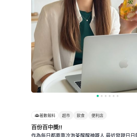
著數報料
超市
飲食
便利店
百份百中奬‼️
作為每日都要靠冷泡茶醒醒神嘅人,最近發現日日