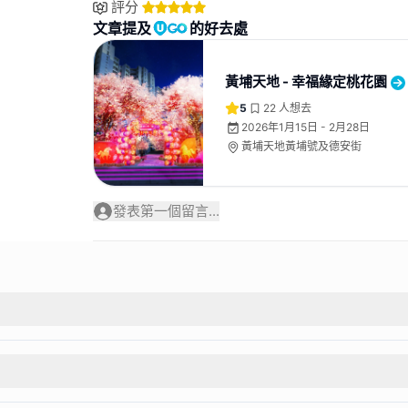
評分
文章提及
的好去處
黃埔天地 - 幸福緣定桃花園
5
22
人想去
2026年1月15日 - 2月28日
黃埔天地黃埔號及德安街
發表第一個留言...