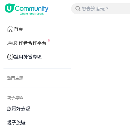
首頁
創作者合作平台
試用獎賞專區
熱門主題
親子專區
放電好去處
親子旅遊