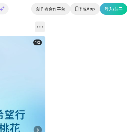
下載App
創作者合作平台
登入/註冊
1
/
2
即睇更多社