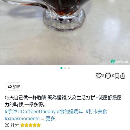
5
0
咖啡
每天自己做一杯咖啡,既為慳錢,又為生活打拼~減壓舒緩壓
#手沖
#Coffeeoftheday
#食飽過馬年
#打卡美食
#xmasmoments
...
更多
評分