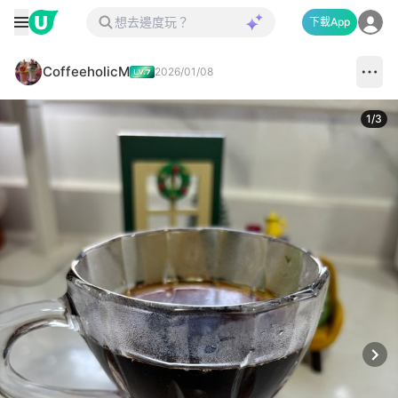
下載App
CoffeeholicM
2026/01/08
1
/
3
Next