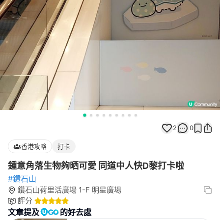
2
0
香港攻略
打卡
鍾意角落生物夠晒可愛 同道中人快D黎打卡啦
#鑽石山
鑽石山荷里活廣場 1-F 明星廣場
評分
文章提及
的好去處