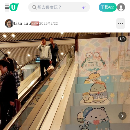
下載App
Lisa Lau
2025/12/22
1
/
9
Next