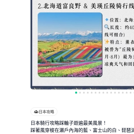
日本攻略
日本騎行攻略踩輪子遊遍最美風景！
踩著風穿梭在瀨戶內海的藍、富士山的白、琵琶湖