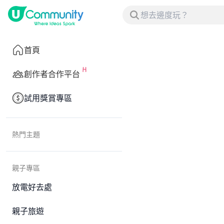
首頁
創作者合作平台
試用獎賞專區
熱門主題
親子專區
放電好去處
親子旅遊