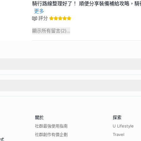
騎行路線整理好了！ 順便分享裝備補給攻略，騎行
更多
評分
顯示所有留言(
2
)...
關於
探索
社群最強使用指南
U Lifestyle
社群創作有價企劃
Travel
程式