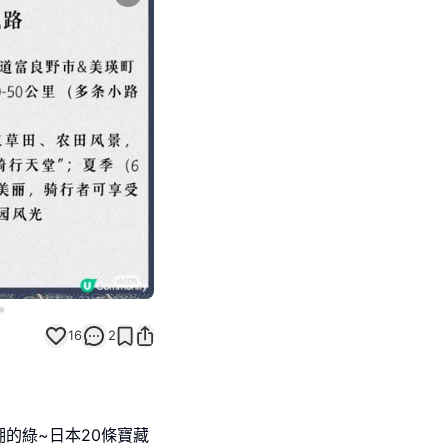
Next slide
16
2
的綠~日本20條寶藏