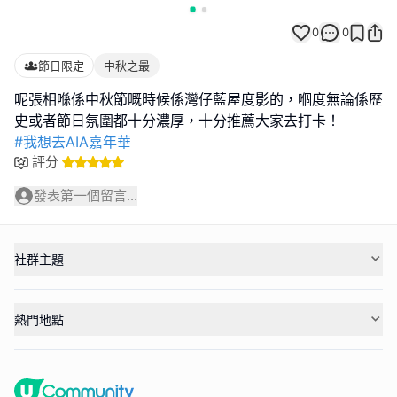
0
0
節日限定
中秋之最
呢張相喺係中秋節嘅時候係灣仔藍屋度影的，嗰度無論係歷
#我想去AIA嘉年華
評分
發表第一個留言...
社群主題
熱門地點