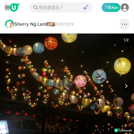
下載App
Sherry Ng Lam
2025/12/19
1
/
2
Next