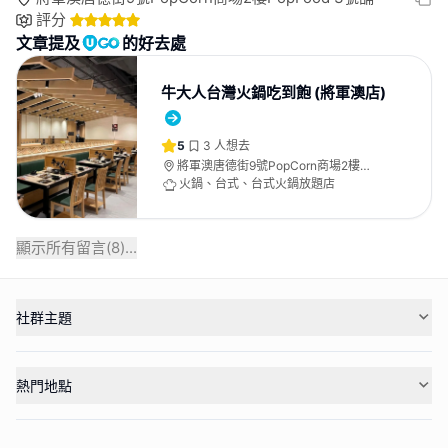
評分
文章提及
的好去處
牛大人台灣火鍋吃到飽 (將軍澳店)
5
3
人想去
將軍澳唐德街9號PopCorn商場2樓
PopFood 3號舖
火鍋、台式、台式火鍋放題店
顯示所有留言(
8
)...
社群主題
熱門地點