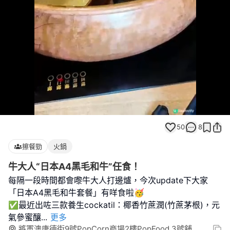
Loaded
:
Unmute
100.00%
50
8
擦餐勁
火鍋
牛大人“日本A4黑毛和牛”任食！
每隔一段時間都會嚟牛大人打邊爐，今次update下大家
「日本A4黑毛和牛套餐」有咩食啦🥳
✅最近出咗三款養生cockatil：椰香竹蔗潤(竹蔗茅根)，元
氣參蜜釀
...
更多
將軍澳唐德街9號PopCorn商場2樓PopFood 3號舖