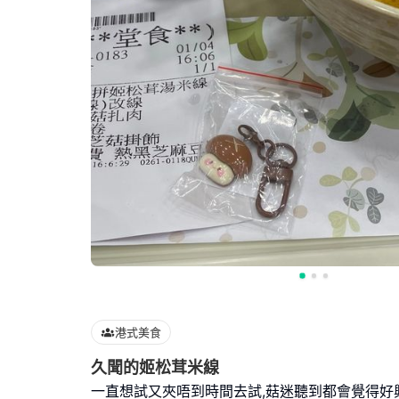
港式美食
久聞的姬松茸米線
一直想試又夾唔到時間去試,菇迷聽到都會覺得好