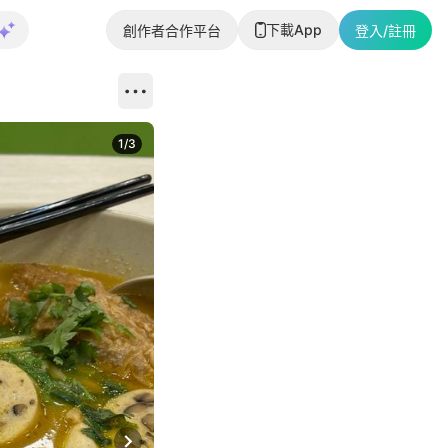
下載App
創作者合作平台
登入/註冊
1
/
3