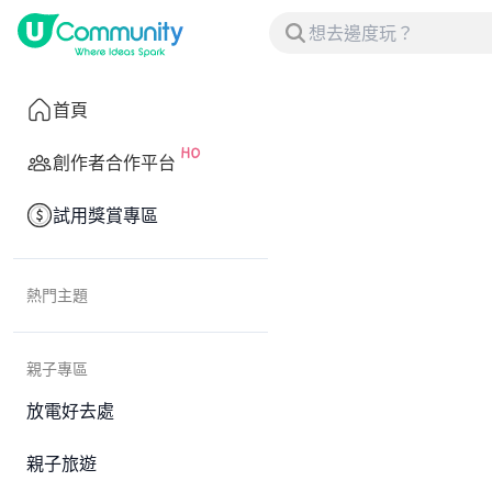
首頁
創作者合作平台
試用獎賞專區
熱門主題
親子專區
放電好去處
親子旅遊