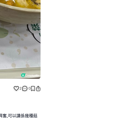
Next slide
2
0
興奮,可以講係幾種菇