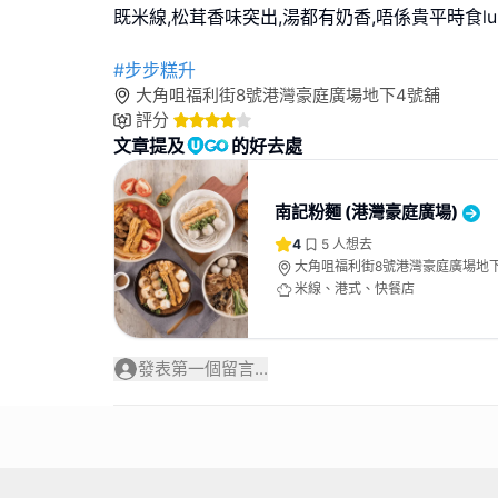
既米線,松茸香味突出,湯都有奶香,唔係貴平時食lu
#步步糕升
大角咀福利街8號港灣豪庭廣場地下4號舖
評分
文章提及
的好去處
南記粉麵 (港灣豪庭廣場)
4
5
人想去
大角咀福利街8號港灣豪庭廣場地
米線、港式、快餐店
發表第一個留言...