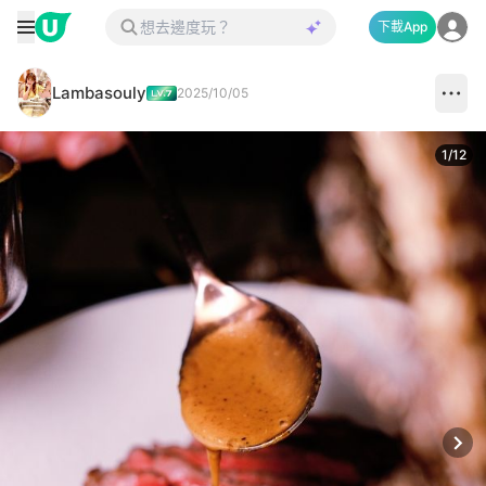
下載App
Lambasouly
2025/10/05
1
/
12
Next