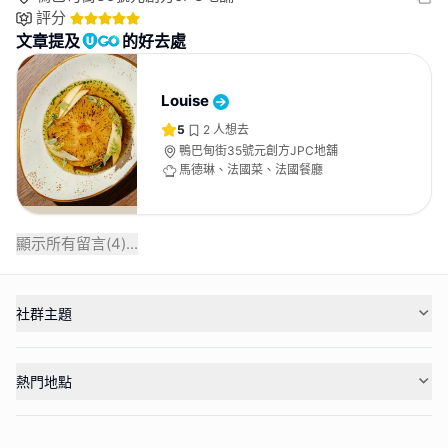
評分
文章提及
的好去處
Louise
5
2
人想去
鴨巴甸街35號元創方JPC地舖
馬德琳、法國菜、法國餐廳
顯示所有留言(
4
)...
社群主題
熱門地點