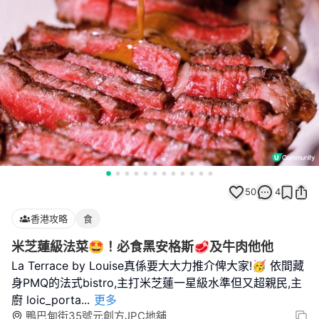
50
4
香港攻略
食
米芝蓮級法菜🤩！必食黑安格斯🥩及牛肉他他
La Terrace by Louise真係要大大力推介俾大家!🥳 依間藏
身PMQ的法式bistro,主打米芝蓮一星級水準但又超親民,主
廚 loic_porta
...
更多
鴨巴甸街35號元創方JPC地舖