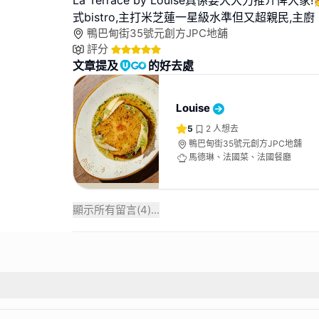
La Terrace by Louise真係要大大力推介俾大
式bistro,主打米芝蓮一星級水準但又超親民,主廚 loi
鴨巴甸街35號元創方JPC地舖
評分
文章提及
的好去處
Louise
5
2
人想去
鴨巴甸街35號元創方JPC地舖
馬德琳、法國菜、法國餐廳
顯示所有留言(
4
)...