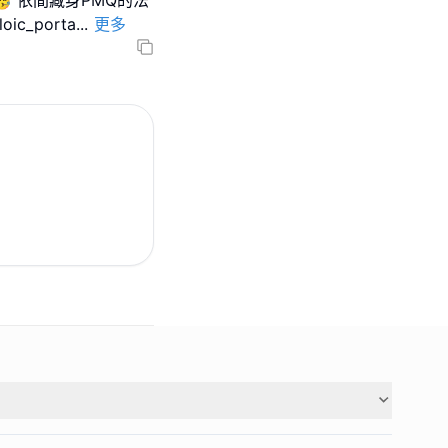
家!🥳 依間藏身PMQ的法
c_porta
...
更多