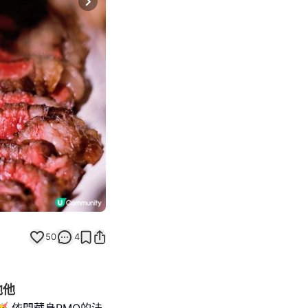
Next slide
50
4
他他