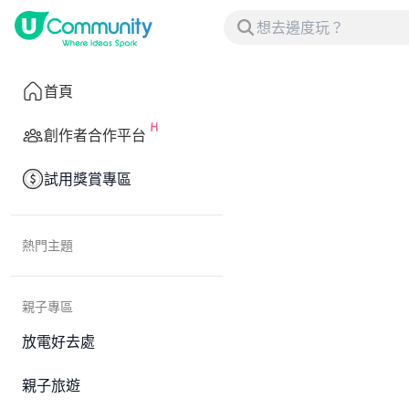
首頁
創作者合作平台
試用獎賞專區
熱門主題
親子專區
放電好去處
親子旅遊