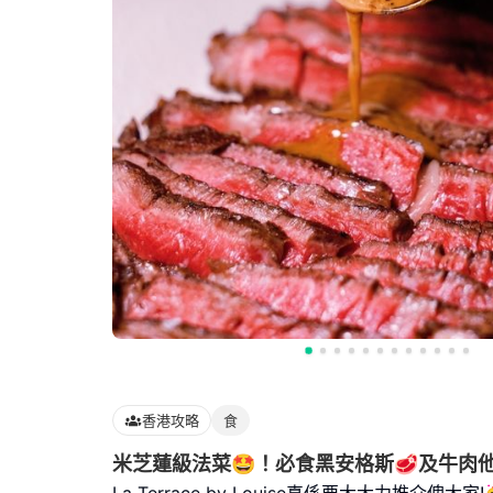
香港攻略
食
米芝蓮級法菜🤩！必食黑安格斯🥩及牛肉