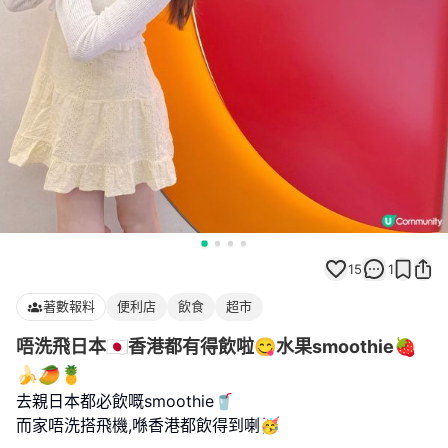
15
1
著數報料
便利店
飲食
超市
唔洗飛日本🇯🇵香港都有得飲啦😋水果smoothie🍓
🍌🥭🍍
去親日本都必飲嘅smoothie🥤
而家唔洗搭飛機,喺香港都飲得到喇🥳