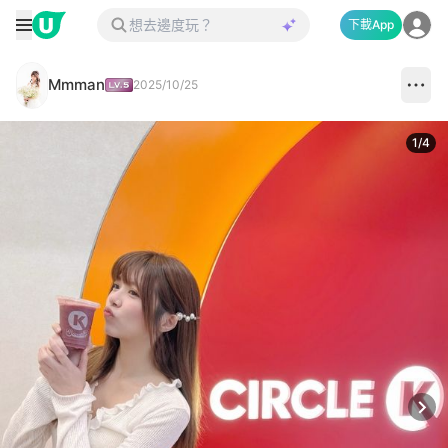
下載App
Mmman
2025/10/25
1
/
4
Next