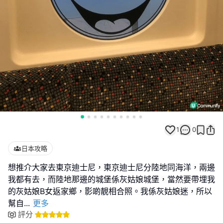
1
0
日本攻略
想推介大家去東京迪士尼，東京迪士尼分陸地同海洋，兩邊
我都有去，而陸地那邊的城堡係灰姑娘城堡，當然要帶埋我
的灰姑娘B女返家鄉，影啲靚相合照。我係灰姑娘迷，所以
幫自
...
更多
評分