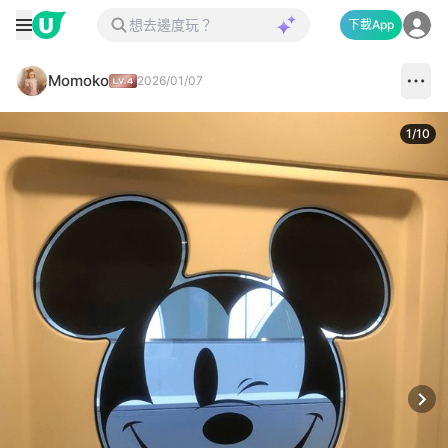
下載App
Momoko
2026/01/07
1
/
10
Next