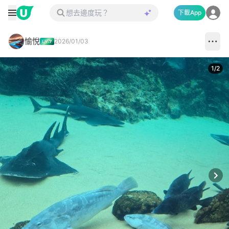
下載App
愉悅
2026/01/03
1
/
2
Next