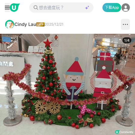
下載App
Cindy Lau
2025/12/21
1
/
4
Next