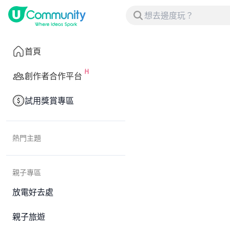
首頁
創作者合作平台
試用獎賞專區
熱門主題
親子專區
放電好去處
親子旅遊