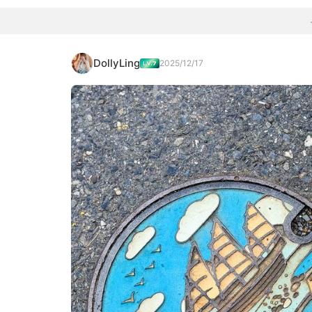
DollyLing
2025/12/17