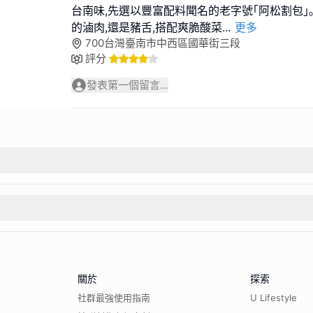
台南味,先選以豐富配料聞名的老字號｢阿松割包｣
的滷肉,還是豬舌,搭配爽脆酸菜
...
更多
700台灣臺南市中西區國華街三段
評分
發表第一個留言...
關於
探索
社群最強使用指南
U Lifestyle