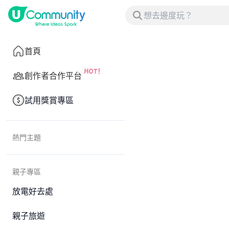
首頁
創作者合作平台
試用獎賞專區
熱門主題
親子專區
放電好去處
親子旅遊