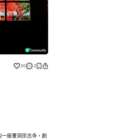
20
2
的一座曹洞宗古寺，創