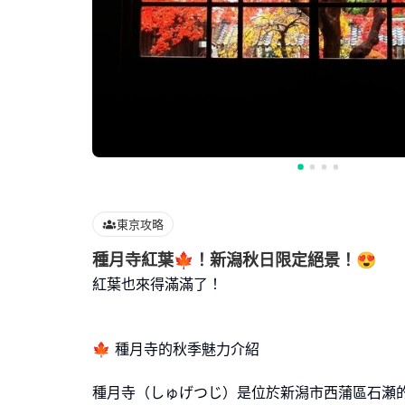
東京攻略
種月寺紅葉🍁！新潟秋日限定絕景！😍
紅葉也來得滿滿了！
🍁 種月寺的秋季魅力介紹
種月寺（しゅげつじ）是位於新潟市西蒲區石瀬