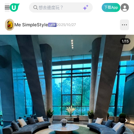
下載App
Me SimpleStyle
2025/10/27
1
/
15
Next