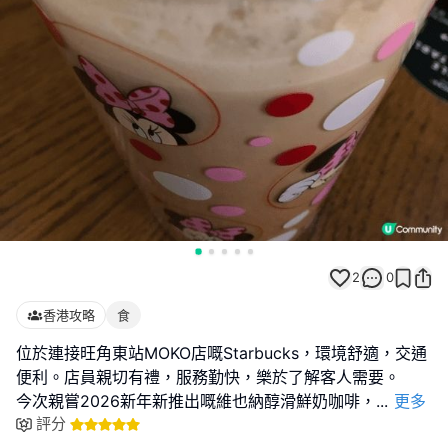
2
0
香港攻略
食
位於連接旺角東站MOKO店嘅Starbucks，環境舒適，交通
便利。店員親切有禮，服務勤快，樂於了解客人需要。
今次親嘗2026新年新推出嘅維也納醇滑鮮奶咖啡，
...
更多
評分