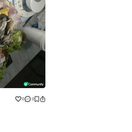
Next slide
0
0