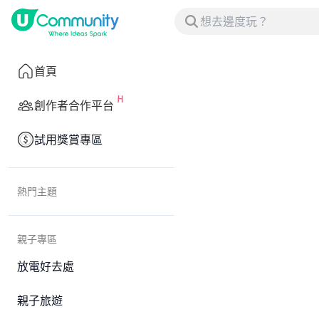
首頁
創作者合作平台
試用獎賞專區
熱門主題
親子專區
放電好去處
親子旅遊