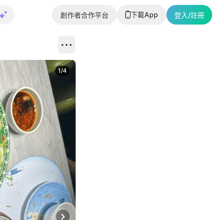
下載App
創作者合作平台
登入/註冊
1
/
4