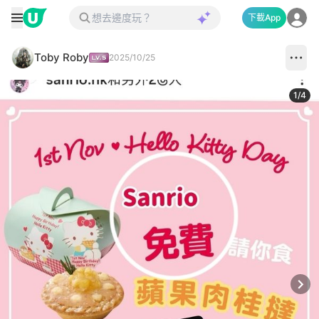
下載App
Toby Roby
2025/10/25
1
/
4
Next