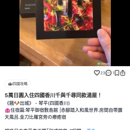
Loaded
:
Unmute
70.00%
23
1
四國攻略
5萬日圓入住四國香川千與千尋同款湯屋！
《餓🐶出城》 - 琴平(四國香川)
🏩住宿篇:琴平御宿敷島館 |赤腳踏入和風世界.房間自帶露
天風呂.金刀比羅宮旁の療癒宿