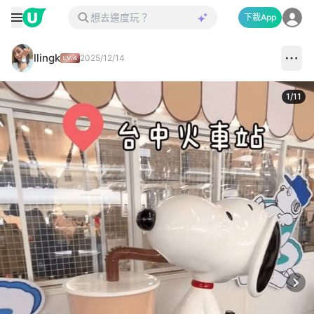
下載App
llingk
2025/12/14
1
/
11
Next