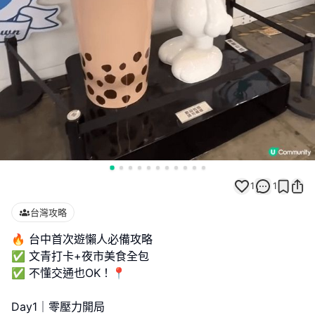
1
1
台灣攻略
🔥 台中首次遊懶人必備攻略
✅ 文青打卡+夜市美食全包
✅ 不懂交通也OK！📍
Day1｜零壓力開局