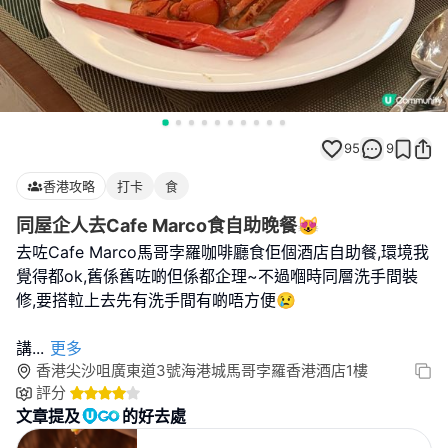
95
9
香港攻略
打卡
食
同屋企人去Cafe Marco食自助晚餐😻
去咗Cafe Marco馬哥孛羅咖啡廳食佢個酒店自助餐,環境我
覺得都ok,舊係舊咗啲但係都企理~不過嗰時同層洗手間裝
修,要搭𨋢上去先有洗手間有啲唔方便😢
講
...
更多
香港尖沙咀廣東道3號海港城馬哥孛羅香港酒店1樓
評分
文章提及
的好去處