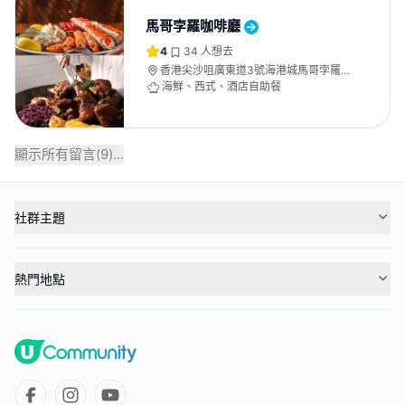
馬哥孛羅咖啡廳
4
34
人想去
香港尖沙咀廣東道3號海港城馬哥孛羅香
港酒店1樓
海鮮、西式、酒店自助餐
顯示所有留言(
9
)...
社群主題
熱門地點