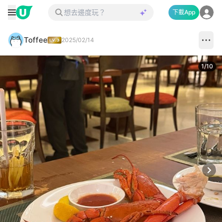
下載App
Toffee
2025/02/14
1
/
10
Next