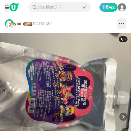
下載App
yixin
2026/01/30
1
/
3
Next