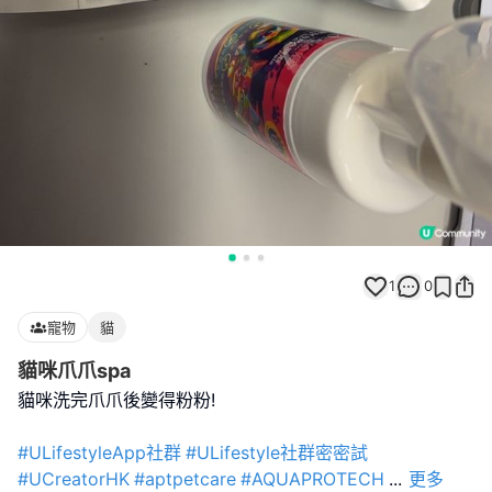
1
0
寵物
貓
貓咪爪爪spa
貓咪洗完爪爪後變得粉粉!
#ULifestyleApp社群
#ULifestyle社群密密試
#UCreatorHK
#aptpetcare
#AQUAPROTECH
...
更多