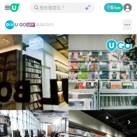
下載App
U GO
2025/12/11
1
/
7
Next