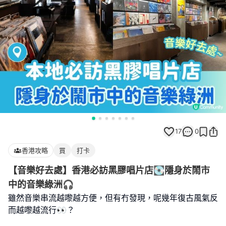
17
0
香港攻略
買
打卡
【音樂好去處】香港必訪黑膠唱片店💽隱身於鬧市
中的音樂綠洲🎧
雖然音樂串流越嚟越方便，但有冇發現，呢幾年復古風氣反
而越嚟越流行👀？