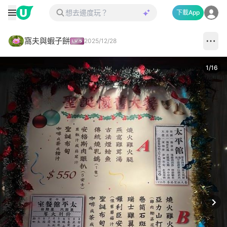
下載App
窩夫與蝦子餅
2025/12/28
1
/
16
Next