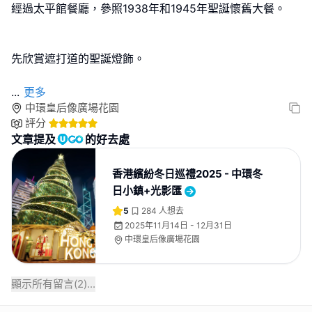
經過太平館餐廳，參照1938年和1945年聖誕懷舊大餐。
先欣賞遮打道的聖誕燈飾。
...
更多
中環皇后像廣場花園
評分
文章提及
的好去處
香港繽紛冬日巡禮2025 - 中環冬
日小鎮+光影匯
5
284
人想去
2025年11月14日 - 12月31日
中環皇后像廣場花園
顯示所有留言(
2
)...