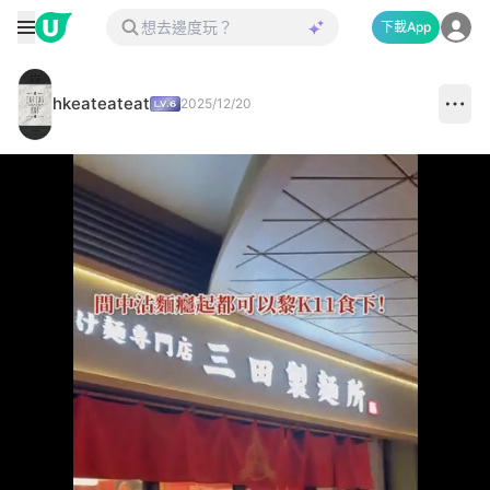
下載App
hkeateateat
2025/12/20