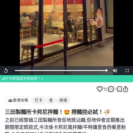
Loaded
:
Replay
Unmute
Full
100.00%
打卡即賞超市現金券！
12
1
香港攻略
打卡
食
商場
三田製麵所卡邦尼拌麵！🤩 撈麵控必試！🍜
之前已經黎過三田製麵所食佢地既沾麵,佢地仲會定期推出
期間限定既款式,今次係卡邦尼風拌麵!平時鍾意食西餐意粉