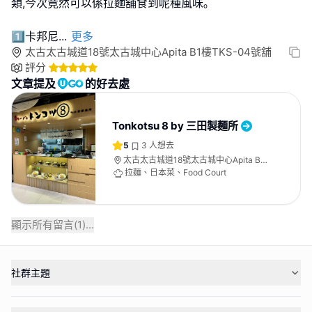
類,今次竟然可以係拉麵舖食到呢種風味｡
1⃣️卡邦尼
...
更多
太古太古城道18號太古城中心Apita B1樓TKS-04號舖
評分
文章提及
的好去處
Tonkotsu 8 by 三田製麵所
5
3
人想去
太古太古城道18號太古城中心Apita B1
樓TKS-04號舖
拉麵、日本菜、Food Court
顯示所有留言(
1
)...
社群主題