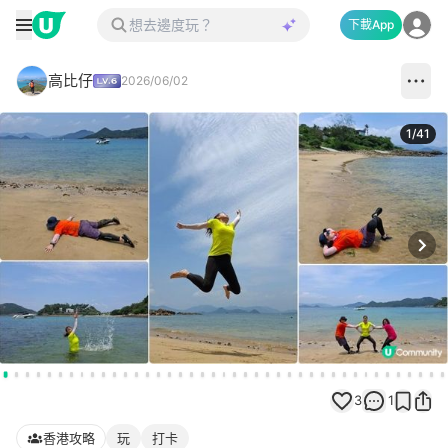
下載App
高比仔
2026/06/02
1
/
41
Next
3
1
香港攻略
玩
打卡