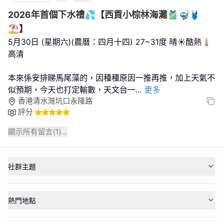
2026年首個下水禮💦【西貢小棕林海灘🎽🤿🩱
⛱️】
5月30日 (星期六)(農曆：四月十四) 27~31度 晴☀️酷熱🌡
高清
本來係安排睇馬尾藻的，因種種原因一推再推，加上天氣不
似預期，今天也打定輸數，天文台一
...
更多
香港清水灣坑口永隆路
評分
顯示所有留言(
1
)...
社群主題
熱門地點