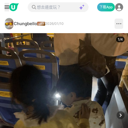
下載App
Chungbello
2026/01/10
1
/
4
Next