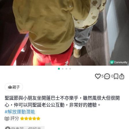
5
0
親子
聖誕節與小朋友坐開蓬巴士不亦樂乎，雖然風很大但很開
#解放運動潛能
評分