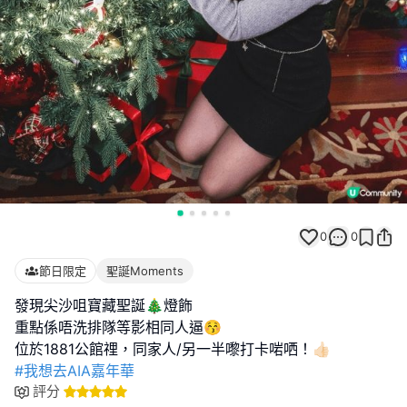
0
0
節日限定
聖誕Moments
發現尖沙咀寶藏聖誕🎄燈飾
重點係唔洗排隊等影相同人逼😚
#我想去AIA嘉年華
評分