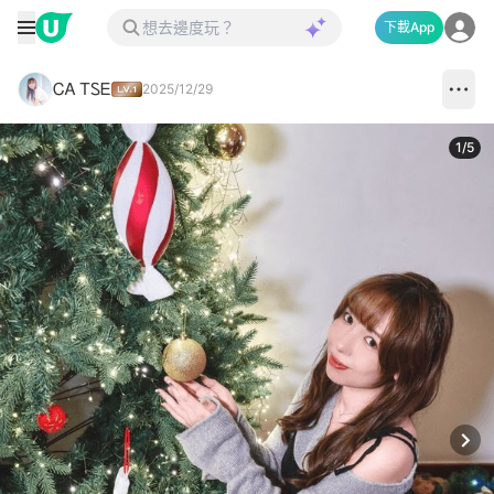
下載App
ᏟᎪ ᎢᏚᎬ
2025/12/29
1
/
5
Next