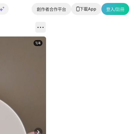
下載App
創作者合作平台
登入/註冊
1
/
4