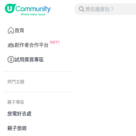
首頁
創作者合作平台
試用獎賞專區
熱門主題
親子專區
放電好去處
親子旅遊