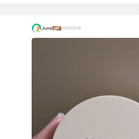
June
2025/12/19