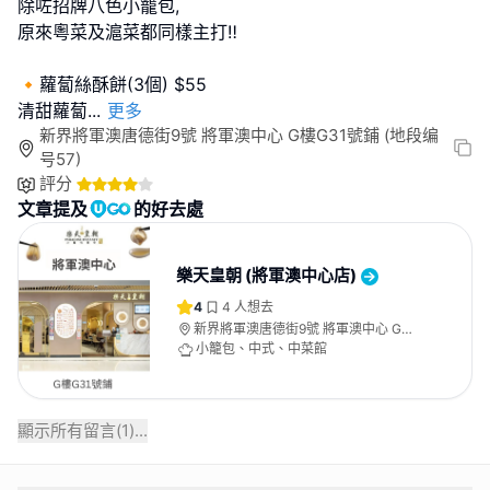
除咗招牌八色小籠包,
原來粵菜及滬菜都同樣主打‼️
🔸蘿蔔絲酥餅(3個) $55
清甜蘿蔔
...
更多
新界將軍澳唐德街9號 將軍澳中心 G樓G31號鋪 (地段编
号57)
評分
文章提及
的好去處
樂天皇朝 (將軍澳中心店)
4
4
人想去
新界將軍澳唐德街9號 將軍澳中心 G樓
G31號鋪 (地段编号57)
小籠包、中式、中菜館
顯示所有留言(
1
)...