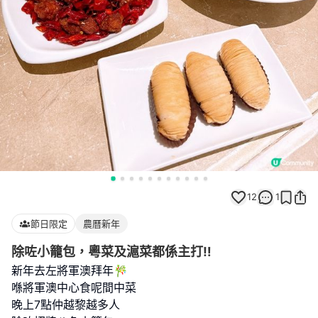
12
1
節日限定
農曆新年
除咗小籠包，粵菜及滬菜都係主打‼️
新年去左將軍澳拜年🎋
喺將軍澳中心食呢間中菜
晚上7點仲越黎越多人