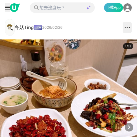
下載App
冬菇Ting
2026/02/26
1
/
11
Next