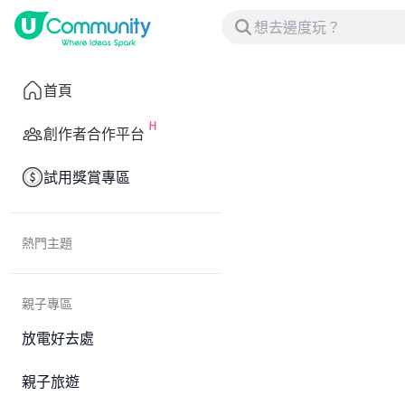
首頁
創作者合作平台
試用獎賞專區
熱門主題
親子專區
放電好去處
親子旅遊