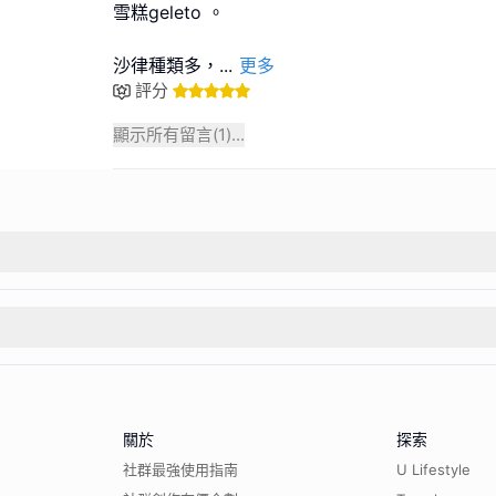
雪糕geleto 。
沙律種類多，
...
更多
評分
顯示所有留言(
1
)...
關於
探索
社群最強使用指南
U Lifestyle