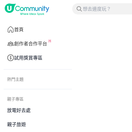
首頁
創作者合作平台
試用獎賞專區
熱門主題
親子專區
放電好去處
親子旅遊