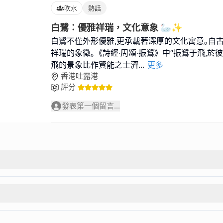
吹水
熱話
白鷺：優雅祥瑞，文化意象 🦢✨
白鷺不僅外形優雅,更承載著深厚的文化寓意｡自古
祥瑞的象徵｡《詩經·周頌·振鷺》中“振鷺于飛,於
飛的景象比作賢能之士濟
...
更多
香港吐露港
評分
發表第一個留言...