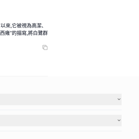
以來,它被視為高潔､
彼西雍”的描寫,將白鷺群