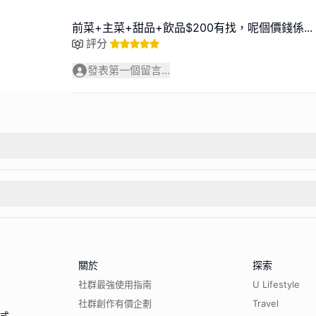
前菜+主菜+甜品+飲品$200有找，呢個價錢係
...
評分
發表第一個留言...
關於
探索
社群最強使用指南
U Lifestyle
社群創作有價企劃
Travel
程式