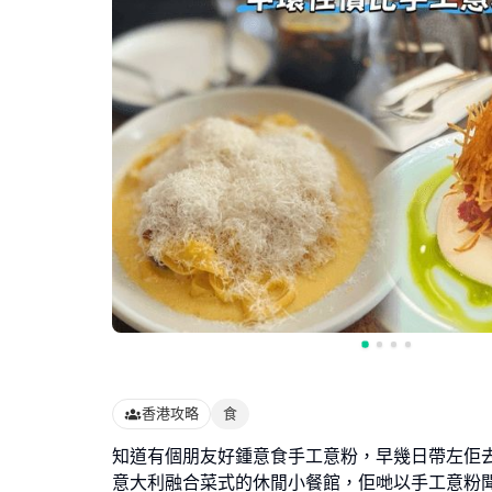
香港攻略
食
知道有個朋友好鍾意食手工意粉，早幾日帶左佢
意大利融合菜式的休閒小餐館，佢哋以手工意粉聞