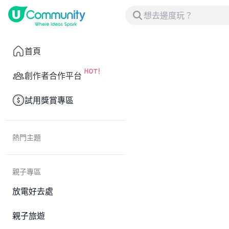
首頁
創作者合作平台
試用獎賞專區
熱門主題
親子專區
放電好去處
親子旅遊