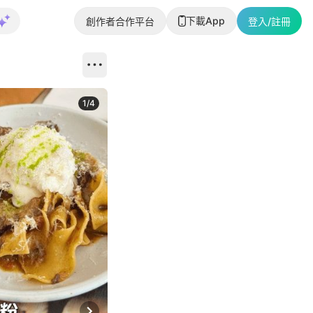
下載App
創作者合作平台
登入/註冊
1
/
4