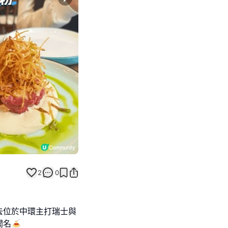
Next slide
2
0
去位於中環主打瑞士與
名🍝