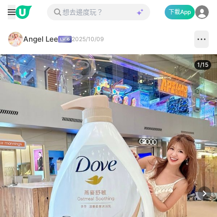
下載App
Angel Lee
2025/10/09
1
/
15
Next