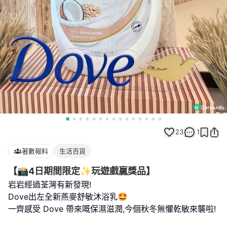
23
1
著數報料
生活百貨
【📸4日期間限定✨玩遊戲贏獎品】
岩岩經過荃灣有新發現!
Dove出左全新燕麥舒敏沐浴乳🤩
一齊感受 Dove 帶來嘅保濕滋潤,今個秋冬無懼乾敏來襲啦!