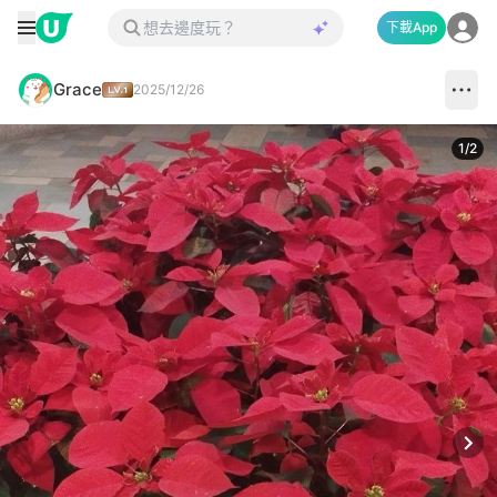
下載App
Grace
2025/12/26
1
/
2
Next